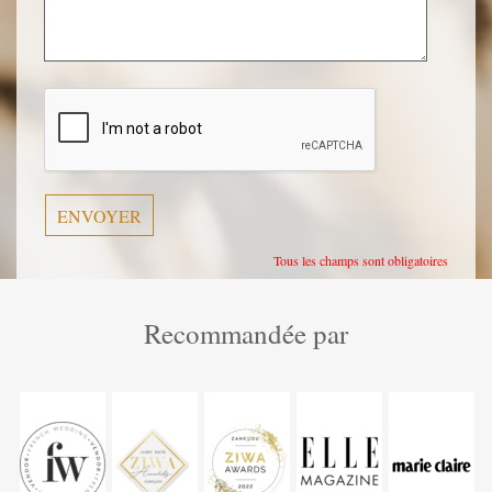
Veuillez
laisser
ce
champ
vide.
Tous les champs sont obligatoires
Recommandée par