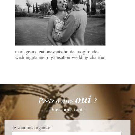
mariage-mcreationevents-bordeaux-gironde-
weddingplanner-organisation-wedding-chateau.
oui
Prêts à dire
?
Dites-nous tout !
Je voudrais organiser