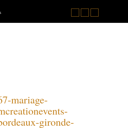
s
67-mariage-
mcreationevents-
bordeaux-gironde-