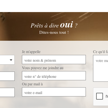
oui
Prêts à dire
?
Dites-nous tout !
Je m'appelle
Ce qu'il 
votre nom & prénom
Vous pouvez me joindre au
votre n° de téléphone
Ou par mail à
Veuillez
laisser
votre e-mail
ce
champ
vide.