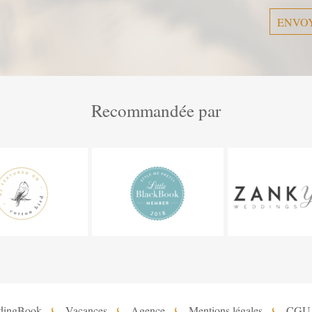
Recommandée par
dingBook
Vacances
Agence
Mentions légales
CGU