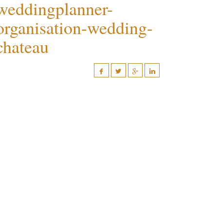
weddingplanner-
organisation-wedding-
chateau