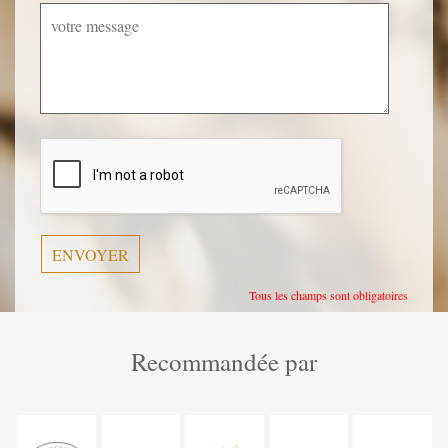
Veuillez
laisser
ce
champ
vide.
Tous les champs sont obligatoires
Recommandée par