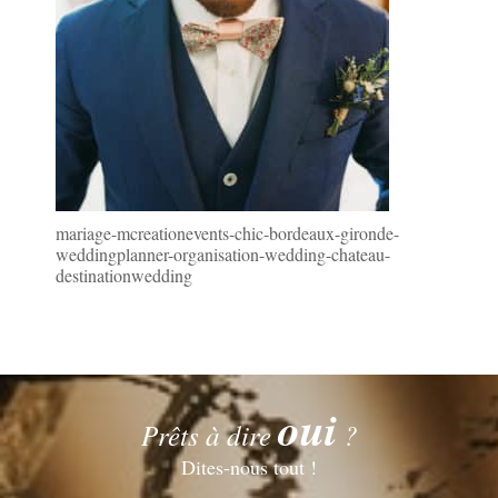
mariage-mcreationevents-chic-bordeaux-gironde-
weddingplanner-organisation-wedding-chateau-
destinationwedding
oui
Prêts à dire
?
Dites-nous tout !