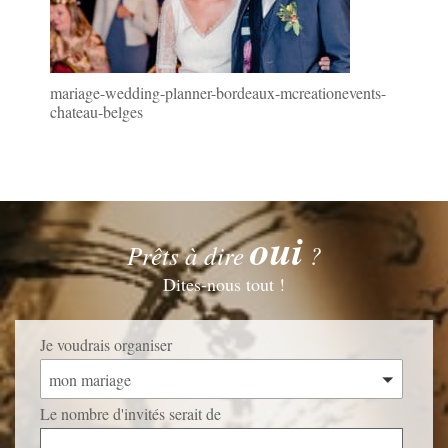
mariage-wedding-planner-bordeaux-mcreationevents-
chateau-belges
oui
Prêts à dire
?
Dites-nous tout !
Je voudrais organiser
mon mariage
Le nombre d'invités serait de