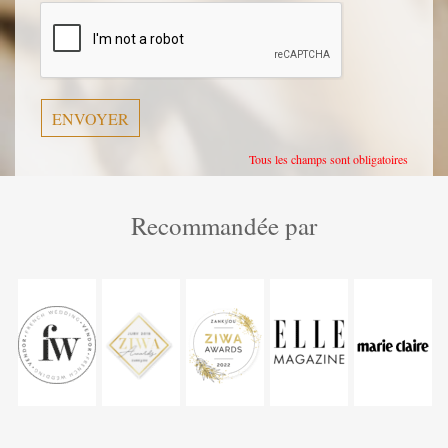
laisser
ce
champ
vide.
Tous les champs sont obligatoires
Recommandée par