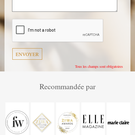
Veuillez
laisser
ce
champ
vide.
Tous les champs sont obligatoires
Recommandée par