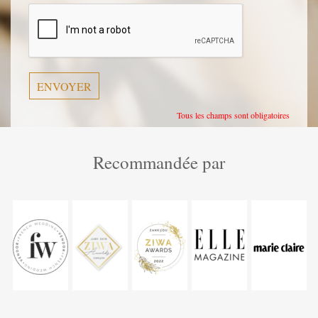
laisser
ce
champ
vide.
Tous les champs sont obligatoires
Recommandée par