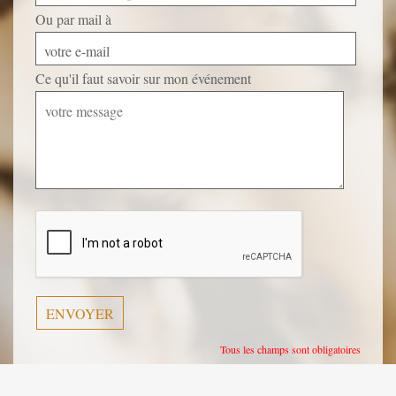
Ou par mail à
votre e-mail
Ce qu'il faut savoir sur mon événement
Veuillez
laisser
ce
champ
vide.
Tous les champs sont obligatoires