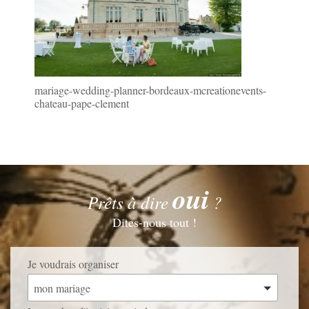
mariage-wedding-planner-bordeaux-mcreationevents-
chateau-pape-clement
oui
Prêts à dire
?
Dites-nous tout !
Je voudrais organiser
mon mariage