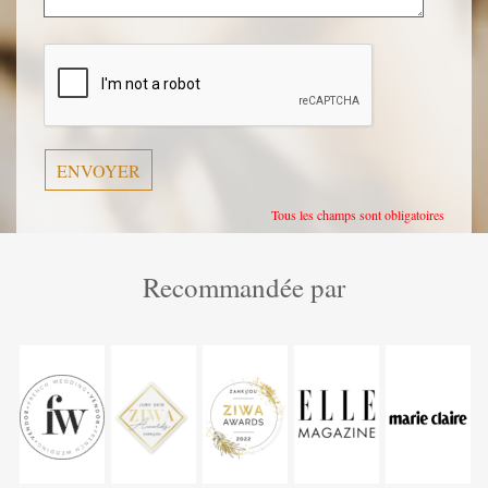
Veuillez
laisser
ce
champ
vide.
Tous les champs sont obligatoires
Recommandée par