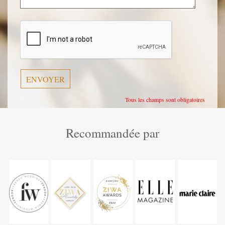
Veuillez
laisser
ce
champ
vide.
Tous les champs sont obligatoires
Recommandée par