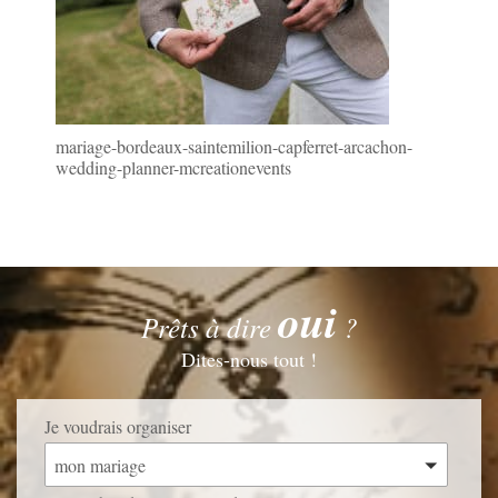
mariage-bordeaux-saintemilion-capferret-arcachon-
wedding-planner-mcreationevents
oui
Prêts à dire
?
Dites-nous tout !
Je voudrais organiser
mon mariage