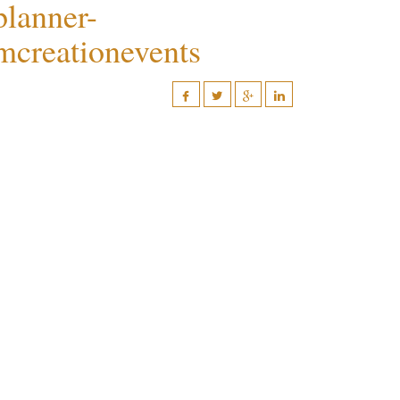
planner-
mcreationevents