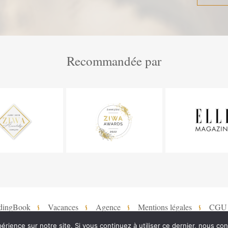
Recommandée par
dingBook
Vacances
Agence
Mentions légales
CGU
érience sur notre site. Si vous continuez à utiliser ce dernier, nous co
©