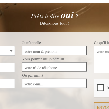
oui
Prêts à dire
?
Dites-nous tout !
Je m'appelle
Ce qu'il 
votre nom & prénom
Vous pouvez me joindre au
votre n° de téléphone
Ou par mail à
Veuillez
laisser
votre e-mail
ce
champ
vide.