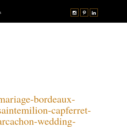
s
mariage-bordeaux-
saintemilion-capferret-
arcachon-wedding-