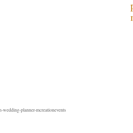
on-wedding-planner-mcreationevents