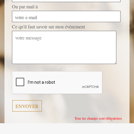
Ou par mail à
votre e-mail
Ce qu'il faut savoir sur mon événement
Veuillez
laisser
ce
champ
vide.
Tous les champs sont obligatoires