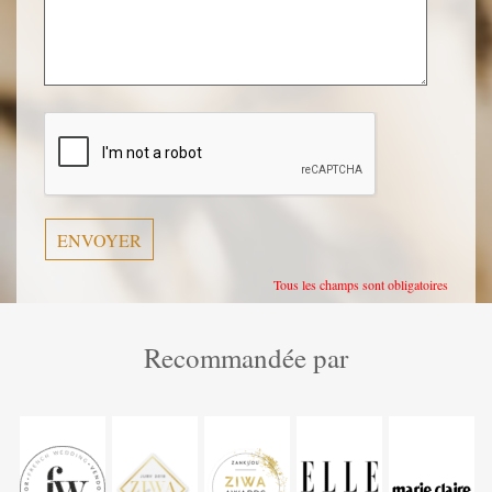
Veuillez
laisser
ce
champ
vide.
Tous les champs sont obligatoires
Recommandée par