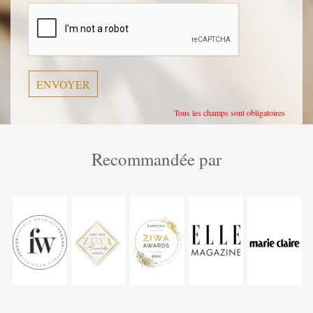
laisser
ce
champ
vide.
Tous les champs sont obligatoires
Recommandée par