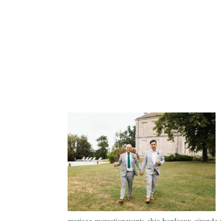
mariage-mcreationevents-chic-bordeaux-gironde