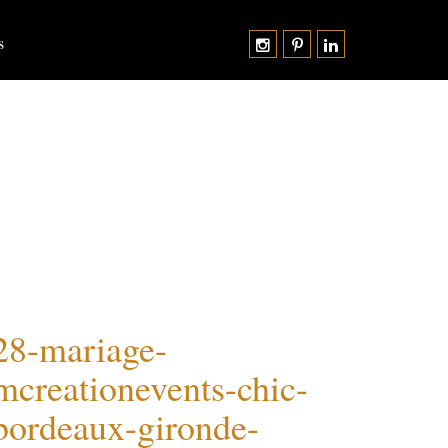
s
28-mariage-
mcreationevents-chic-
bordeaux-gironde-