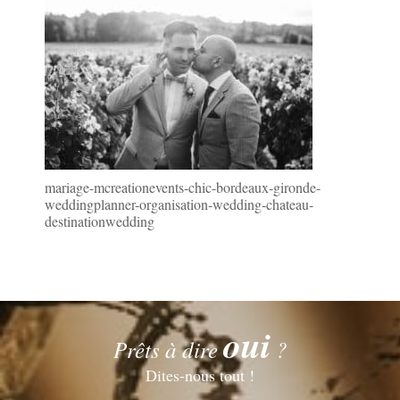
mariage-mcreationevents-chic-bordeaux-gironde-
weddingplanner-organisation-wedding-chateau-
destinationwedding
oui
Prêts à dire
?
Dites-nous tout !