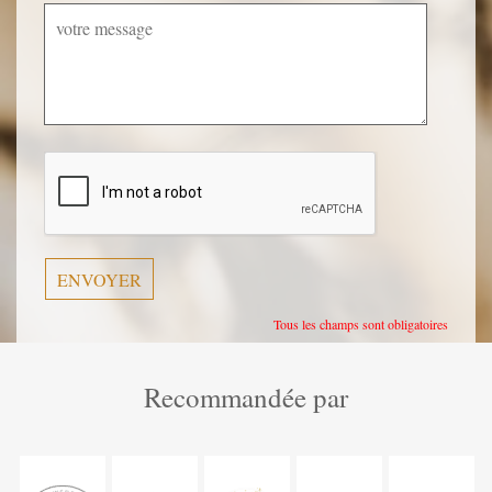
Veuillez
laisser
ce
champ
vide.
Tous les champs sont obligatoires
Recommandée par