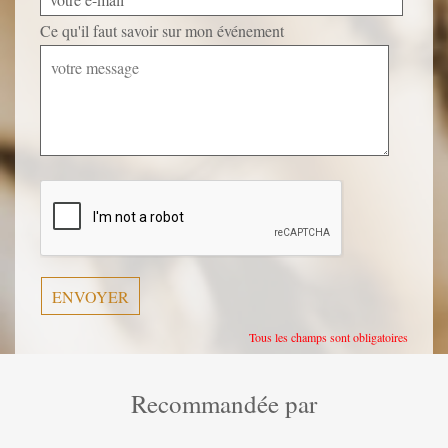
Ce qu'il faut savoir sur mon événement
Veuillez
laisser
ce
champ
vide.
Tous les champs sont obligatoires
Recommandée par