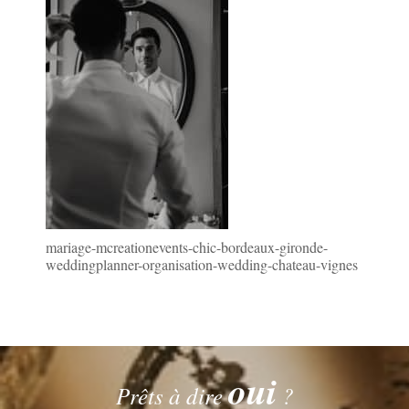
mariage-mcreationevents-chic-bordeaux-gironde-
weddingplanner-organisation-wedding-chateau-vignes
oui
Prêts à dire
?