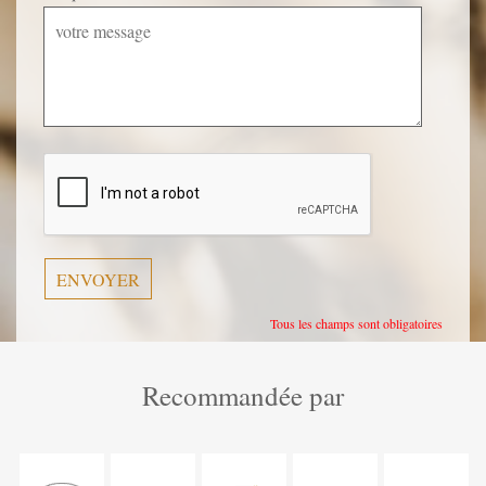
Veuillez
laisser
ce
champ
vide.
Tous les champs sont obligatoires
Recommandée par