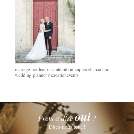
mariage-bordeaux-saintemilion-capferret-arcachon-
wedding-planner-mcreationevents
oui
Prêts à dire
?
Dites-nous tout !