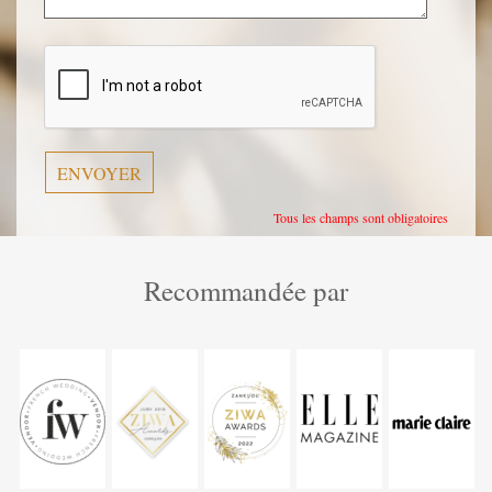
Veuillez
laisser
ce
champ
vide.
Tous les champs sont obligatoires
Recommandée par