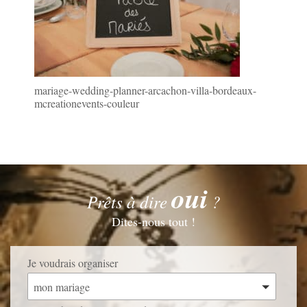
mariage-wedding-planner-arcachon-villa-bordeaux-
mcreationevents-couleur
oui
Prêts à dire
?
Dites-nous tout !
Je voudrais organiser
mon mariage