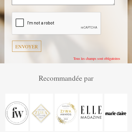
Veuillez
laisser
ce
champ
vide.
Tous les champs sont obligatoires
Recommandée par