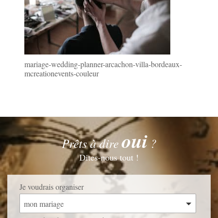
mariage-wedding-planner-arcachon-villa-bordeaux-
mcreationevents-couleur
oui
Prêts à dire
?
Dites-nous tout !
Je voudrais organiser
mon mariage