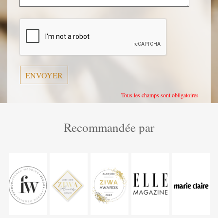
Veuillez
laisser
ce
champ
vide.
Tous les champs sont obligatoires
Recommandée par