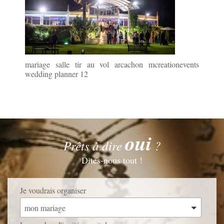
mariage salle tir au vol arcachon mcreationevents
wedding planner 12
oui
Prêts à dire
?
Dites-nous tout !
Je voudrais organiser
mon mariage