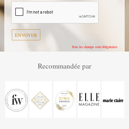
laisser
ce
champ
vide.
Tous les champs sont obligatoires
Recommandée par