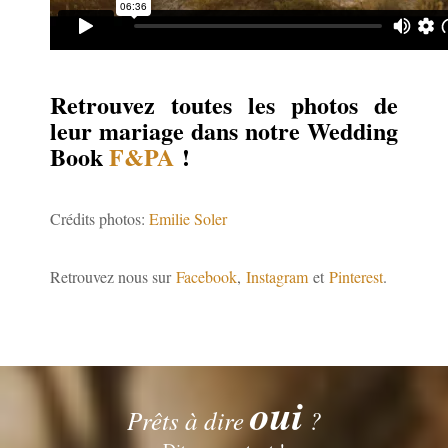
Retrouvez toutes les photos de
leur mariage dans notre Wedding
Book
F&PA
!
Crédits photos:
Emilie Soler
Retrouvez nous sur
Facebook
,
Instagram
et
Pinterest
.
oui
Prêts à dire
?