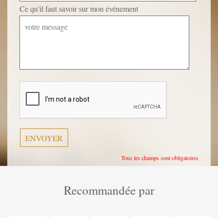
Ce qu'il faut savoir sur mon événement
Veuillez
laisser
ce
champ
vide.
Tous les champs sont obligatoires
Recommandée par