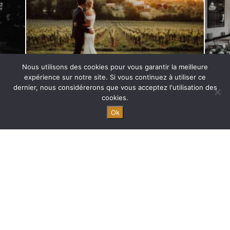
Nous utilisons des cookies pour vous garantir la meilleure
expérience sur notre site. Si vous continuez à utiliser ce
dernier, nous considérerons que vous acceptez l'utilisation des
cookies.
Ok
Un mariage luxueux au milieu des vignes dans un château à
Bordeaux
Retrouvez nous sur
Facebook
,
Instagram
,
Pinterest
et
Linkedin
Pour d’autres mariages dans les vignes, nous vous donnons
rendez-vous ici
Crédit photo
Mya photography